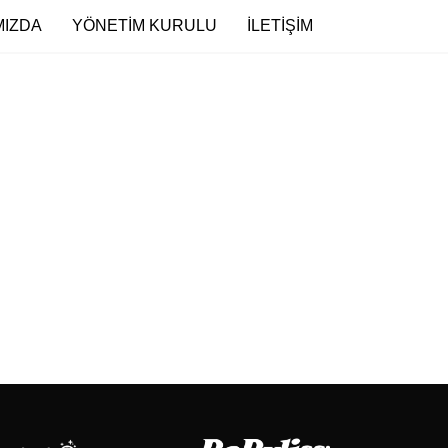
MIZDA
YÖNETIM KURULU
İLETIŞIM
lic